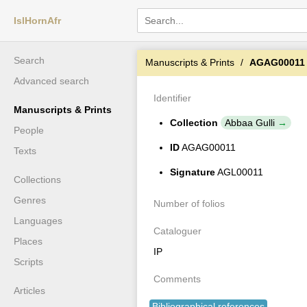
IslHornAfr
Search
Manuscripts & Prints
AGAG00011
Advanced search
Identifier
Manuscripts & Prints
Collection
Abbaa Gulli
People
ID
AGAG00011
Texts
Signature
AGL00011
Collections
Genres
Number of folios
Languages
Cataloguer
Places
IP
Scripts
Comments
Articles
Bibliographical references